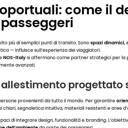
oportuali: come il d
i passeggeri
lto più di semplici punti di transito. Sono
spazi dinamici,
ica — influisce sull’esperienza dei viaggiatori.
me
NOS-Italy
si affermano come partner strategici per la 
amente avanzati.
n allestimento progettato
persone provenienti da tutto il mondo. Per garantire
orie
chiari, segnaletica intuitiva, materiali resistenti e aree d
apaci di integrare design, funzionalità e branding. L’obiett
one dell’ambiente
da parte dei passeggeri.